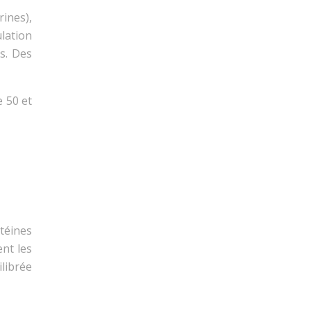
ines),
lation
es. Des
e 50 et
téines
ent les
ilibrée