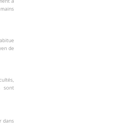
ement à
umains
abitue
yen de
cultés,
n sont
r dans