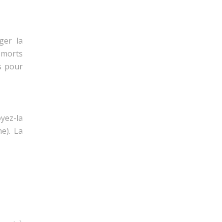
ger la
 morts
s pour
yez-la
e). La