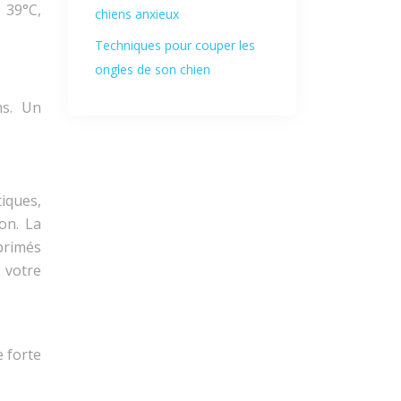
 39°C,
chiens anxieux
Techniques pour couper les
ongles de son chien
ns. Un
tiques,
on. La
primés
e votre
e forte