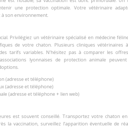
ine est notable; sa vaccination est donc primordiale. Un 
tenir une protection optimale. Votre vétérinaire adapt
et à son environnement.
ial. Privilégiez un vétérinaire spécialisé en médecine féli
iques de votre chaton. Plusieurs cliniques vétérinaires 
des tarifs variables. N’hésitez pas à comparer les offres
 associations lyonnaises de protection animale peuvent
doptions.
on (adresse et téléphone)
ux (adresse et téléphone)
ale (adresse et téléphone + lien web)
eures est souvent conseillé. Transportez votre chaton en
s la vaccination, surveillez l’apparition éventuelle de ré