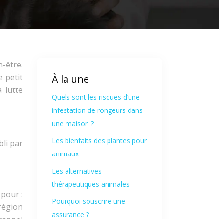
-être.
e petit
À la une
a lutte
Quels sont les risques d’une
infestation de rongeurs dans
une maison ?
Les bienfaits des plantes pour
bli par
animaux
Les alternatives
thérapeutiques animales
 pour :
Pourquoi souscrire une
 région
assurance ?