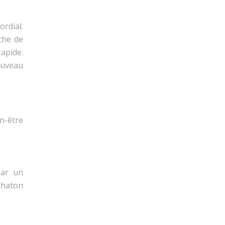
ordial.
che de
rapide.
ouveau
en-être
par un
 chaton