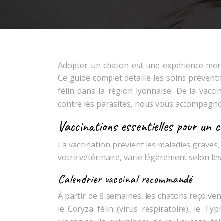
Adopter un chaton est une expérience merv
Ce guide complet détaille les soins préventi
félin dans la région lyonnaise. De la vaccin
contre les parasites, nous vous accompagn
Vaccinations essentielles pour un 
La vaccination prévient les maladies graves, 
votre vétérinaire, varie légèrement selon les 
Calendrier vaccinal recommandé
À partir de 8 semaines, les chatons reçoive
le Coryza félin (virus respiratoire), le Ty