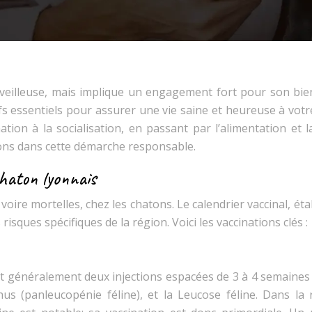
eilleuse, mais implique un engagement fort pour son bien
fs essentiels pour assurer une vie saine et heureuse à votr
ation à la socialisation, en passant par l’alimentation et l
ons dans cette démarche responsable.
chaton lyonnais
voire mortelles, chez les chatons. Le calendrier vaccinal, éta
risques spécifiques de la région. Voici les vaccinations clés :
nt généralement deux injections espacées de 3 à 4 semaines
phus (panleucopénie féline), et la Leucose féline. Dans la