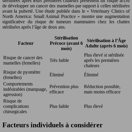
stérilisées après leurs premières chaleurs présentent un risque accru
de développer un cancer des mamelles par rapport à celles stérilisées
avant la puberté. Une étude publiée dans le « Veterinary Clinics of
North America: Small Animal Practice » montre une augmentation
significative du risque de tumeurs mammaires chez les chattes
stérilisées après l’âge de deux ans.
Stérilisation
Stérilisation à l’Âge
Facteur
Précoce (avant 6
Adulte (après 6 mois)
mois)
Plus élevé si stérilisée
Risque de cancer des
Très faible
après les premières
mamelles (femelles)
chaleurs
Risque de pyomètre
Éliminé
Éliminé
(femelles)
Comportements
Prévention plus
Réduction possible,
indésirables (marquage,
efficace
mais moins efficace
agression)
Risque de
complications
Plus faible
Plus élevé
chirurgicales
Facteurs individuels à considérer