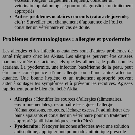
excessif, rougeur, clignement fréquent), consulter un
vétérinaire ophtalmologiste pour un diagnostic et un traitement
appropriés.
Autres problèmes oculaires courants (cataracte juvénile,
etc.) :
Surveiller tout changement d’apparence de l’œil et
consulter un vétérinaire en cas de doute.
Problèmes dermatologiques : allergies et pyodermite
Les allergies et les infections cutanées sont d’autres problèmes de
santé fréquents chez les Akitas. Les allergies peuvent être causées
par une variété de facteurs, tels que les aliments, le pollen ou les
acariens. La pyodermite, une infection bactérienne de la peau, peut
être une conséquence d’une allergie ou d’une autre affection
cutanée. Une bonne hygiène et un traitement approprié peuvent
aider à soulager les symptômes et à prévenir les récidives. Agissez
rapidement pour le bien être bébé Akita.
Allergies :
Identifier les sources d’allergies (alimentaires,
environnementales), reconnaître les signes d’allergie
(démangeaisons, rougeurs, léchage excessif), administrer des
bains apaisants et consulter un vétérinaire pour un traitement
approprié (antihistaminiques, corticoïdes).
Pyodermite :
Nettoyer les zones affectées avec une solution
antiseptique, appliquer une pommade antibiotique prescrite