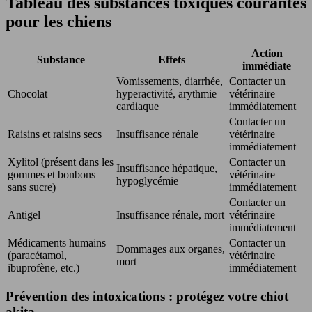
Tableau des substances toxiques courantes
pour les chiens
Action
Substance
Effets
immédiate
Vomissements, diarrhée,
Contacter un
Chocolat
hyperactivité, arythmie
vétérinaire
cardiaque
immédiatement
Contacter un
Raisins et raisins secs
Insuffisance rénale
vétérinaire
immédiatement
Xylitol (présent dans les
Contacter un
Insuffisance hépatique,
gommes et bonbons
vétérinaire
hypoglycémie
sans sucre)
immédiatement
Contacter un
Antigel
Insuffisance rénale, mort
vétérinaire
immédiatement
Médicaments humains
Contacter un
Dommages aux organes,
(paracétamol,
vétérinaire
mort
ibuprofène, etc.)
immédiatement
Prévention des intoxications : protégez votre chiot
akita