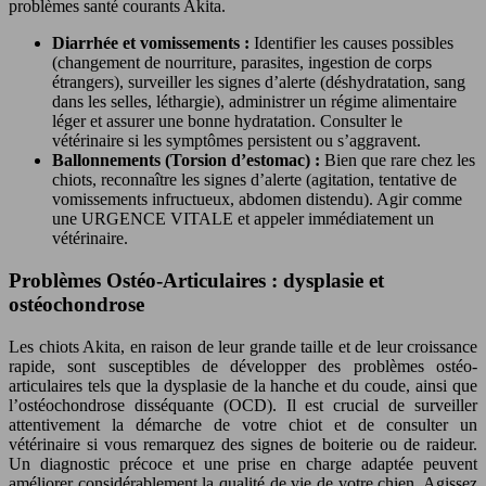
problèmes santé courants Akita.
Diarrhée et vomissements :
Identifier les causes possibles
(changement de nourriture, parasites, ingestion de corps
étrangers), surveiller les signes d’alerte (déshydratation, sang
dans les selles, léthargie), administrer un régime alimentaire
léger et assurer une bonne hydratation. Consulter le
vétérinaire si les symptômes persistent ou s’aggravent.
Ballonnements (Torsion d’estomac) :
Bien que rare chez les
chiots, reconnaître les signes d’alerte (agitation, tentative de
vomissements infructueux, abdomen distendu). Agir comme
une URGENCE VITALE et appeler immédiatement un
vétérinaire.
Problèmes Ostéo-Articulaires : dysplasie et
ostéochondrose
Les chiots Akita, en raison de leur grande taille et de leur croissance
rapide, sont susceptibles de développer des problèmes ostéo-
articulaires tels que la dysplasie de la hanche et du coude, ainsi que
l’ostéochondrose disséquante (OCD). Il est crucial de surveiller
attentivement la démarche de votre chiot et de consulter un
vétérinaire si vous remarquez des signes de boiterie ou de raideur.
Un diagnostic précoce et une prise en charge adaptée peuvent
améliorer considérablement la qualité de vie de votre chien. Agissez