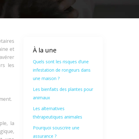
taires
aine et
À la une
avérer
Quels sont les risques d’une
rs les
infestation de rongeurs dans
une maison ?
Les bienfaits des plantes pour
animaux
ment.
Les alternatives
thérapeutiques animales
le, la
Pourquoi souscrire une
gique,
assurance ?