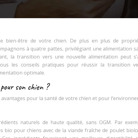
 le bien-être de votre chien. De plus en plus de proprié
ompagnons à quatre pattes, privilégiant une alimentation s
nt, la transition vers une nouvelle alimentation peut s’
ous les conseils pratiques pour réussir la transition ve
imentation optimale.
 pour son chien ?
avantages pour la santé de votre chien et pour l’environne
édients naturels de haute qualité, sans OGM. Par exemp
 bio pour chiens avec de la viande fraîche de poulet biolo