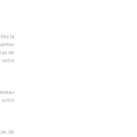
tez la
uettes
cas de
z votre
tableau
 votre
cas de