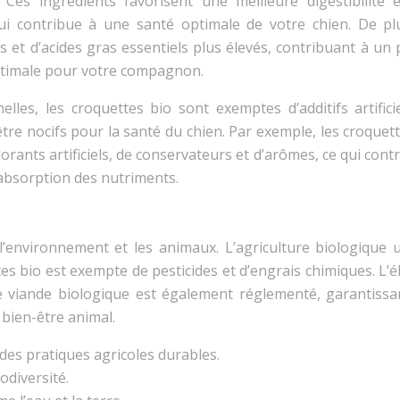
Ces ingrédients favorisent une meilleure digestibilité 
ui contribue à une santé optimale de votre chien. De plu
s et d’acides gras essentiels plus élevés, contribuant à un
optimale pour votre compagnon.
les, les croquettes bio sont exemptes d’additifs artificie
tre nocifs pour la santé du chien. Par exemple, les croquet
orants artificiels, de conservateurs et d’arômes, ce qui cont
 absorption des nutriments.
’environnement et les animaux. L’agriculture biologique ut
es bio est exempte de pesticides et d’engrais chimiques. L’
e viande biologique est également réglementé, garantissa
 bien-être animal.
des pratiques agricoles durables.
odiversité.