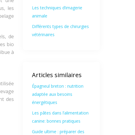
et une
s, les
Les techniques d’imagerie
 pelage
animale
Différents types de chirurgies
vétérinaires
ls, de
tes bio
ribue à
Articles similaires
ilisée
Épagneul breton : nutrition
élevage
adaptée aux besoins
nt des
énergétiques
Les pâtes dans l’alimentation
canine: bonnes pratiques
Guide ultime : préparer des