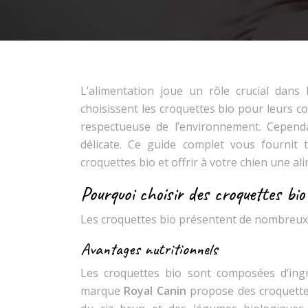
L’alimentation joue un rôle crucial dans
choisissent les croquettes bio pour leurs c
respectueuse de l’environnement. Cependa
délicate. Ce guide complet vous fournit t
croquettes bio et offrir à votre chien une al
Pourquoi choisir des croquettes bio
Les croquettes bio présentent de nombreux 
Avantages nutritionnels
Les croquettes bio sont composées d’ingr
marque
Royal Canin
propose des croquettes