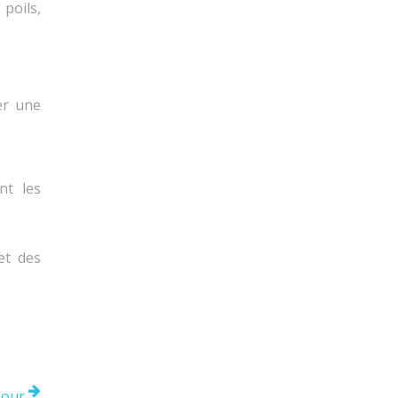
poils,
er une
nt les
et des
.
pour