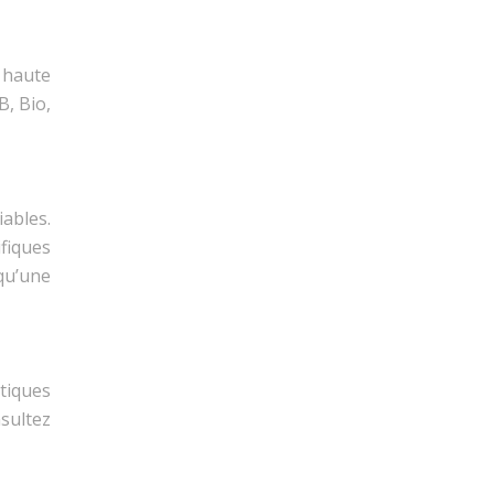
 haute
B, Bio,
iables.
ifiques
qu’une
iques
sultez