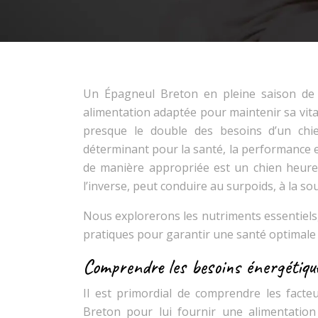
Un Épagneul Breton en pleine saison de
alimentation adaptée pour maintenir sa vitali
presque le double des besoins d’un chie
déterminant pour la santé, la performance e
de manière appropriée est un chien heureux
l’inverse, peut conduire au surpoids, à la so
Nous explorerons les nutriments essentiels, 
pratiques pour garantir une santé optimal
Comprendre les besoins énergétique
Il est primordial de comprendre les facte
Breton pour lui fournir une alimentation