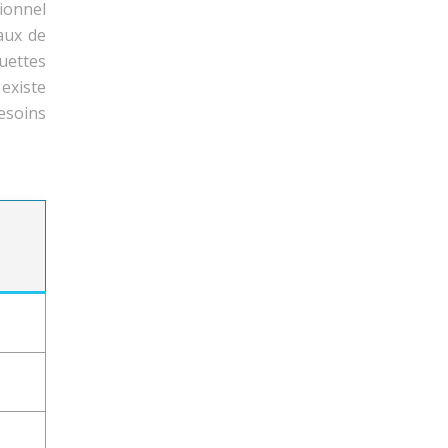
ionnel
aux de
quettes
 existe
esoins