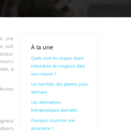
nt une
r, soit
À la une
acteur
Quels sont les risques d’une
 nourri
infestation de rongeurs dans
tée, à
une maison ?
Les bienfaits des plantes pour
lleures
animaux
Les alternatives
thérapeutiques animales
agneul
Pourquoi souscrire une
divers
assurance ?