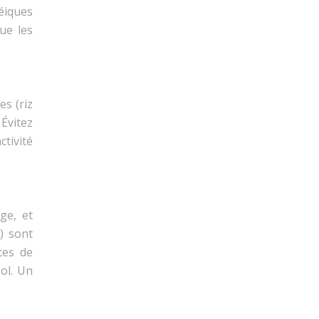
téiques
ue les
es (riz
 Évitez
ctivité
ge, et
) sont
ces de
sol. Un