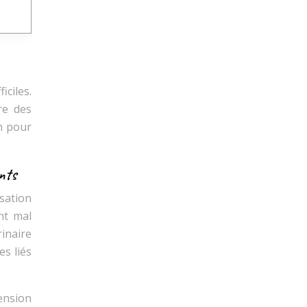
ciles.
re des
n pour
nts
sation
nt mal
inaire
es liés
ension