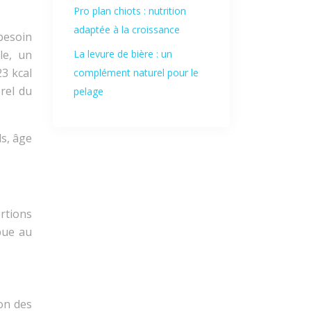
Pro plan chiots : nutrition
adaptée à la croissance
besoin
le, un
La levure de bière : un
3 kcal
complément naturel pour le
orel du
pelage
ds, âge
rtions
bue au
ion des