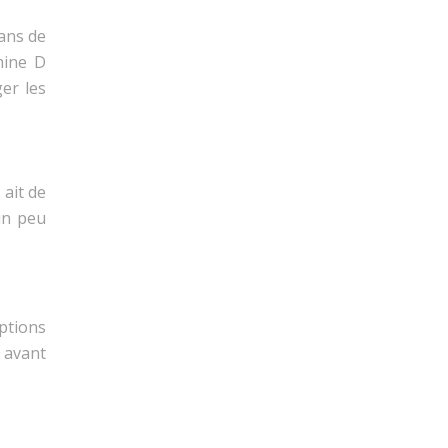
ans de
mine D
ger les
 ait de
un peu
ptions
r avant