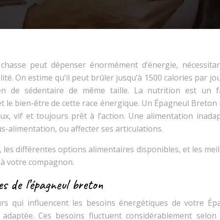
 chasse peut dépenser énormément d’énergie, nécessita
té. On estime qu’il peut brûler jusqu’à 1500 calories par jou
n de sédentaire de même taille. La nutrition est un f
t le bien-être de cette race énergique. Un Épagneul Breton
, vif et toujours prêt à l’action. Une alimentation inadap
us-alimentation, ou affecter ses articulations.
les différentes options alimentaires disponibles, et les mei
e à votre compagnon.
s de l’épagneul breton
urs qui influencent les besoins énergétiques de votre Ép
 adaptée. Ces besoins fluctuent considérablement selon 