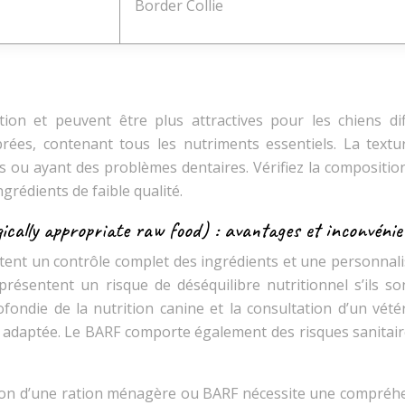
Border Collie
on et peuvent être plus attractives pour les chiens diffi
brées, contenant tous les nutriments essentiels. La textu
és ou ayant des problèmes dentaires. Vérifiez la compositio
ngrédients de faible qualité.
ally appropriate raw food) : avantages et inconvénie
ent un contrôle complet des ingrédients et une personnali
présentent un risque de déséquilibre nutritionnel s’ils so
fondie de la nutrition canine et la consultation d’un vétér
t adaptée. Le BARF comporte également des risques sanitair
ation d’une ration ménagère ou BARF nécessite une compréh