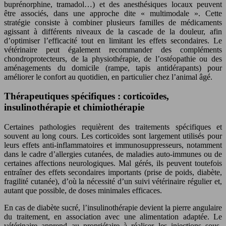
buprénorphine, tramadol…) et des anesthésiques locaux peuvent
être associés, dans une approche dite « multimodale ». Cette
stratégie consiste à combiner plusieurs familles de médicaments
agissant à différents niveaux de la cascade de la douleur, afin
d’optimiser l’efficacité tout en limitant les effets secondaires. Le
vétérinaire peut également recommander des compléments
chondroprotecteurs, de la physiothérapie, de l’ostéopathie ou des
aménagements du domicile (rampe, tapis antidérapants) pour
améliorer le confort au quotidien, en particulier chez l’animal âgé.
Thérapeutiques spécifiques : corticoïdes,
insulinothérapie et chimiothérapie
Certaines pathologies requièrent des traitements spécifiques et
souvent au long cours. Les corticoïdes sont largement utilisés pour
leurs effets anti-inflammatoires et immunosuppresseurs, notamment
dans le cadre d’allergies cutanées, de maladies auto-immunes ou de
certaines affections neurologiques. Mal gérés, ils peuvent toutefois
entraîner des effets secondaires importants (prise de poids, diabète,
fragilité cutanée), d’où la nécessité d’un suivi vétérinaire régulier et,
autant que possible, de doses minimales efficaces.
En cas de diabète sucré, l’insulinothérapie devient la pierre angulaire
du traitement, en association avec une alimentation adaptée. Le
vétérinaire apprend au propriétaire à réaliser les injections sous-