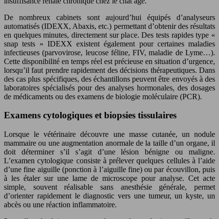
insuffisance rénale chronique chez le chat âgé.
De nombreux cabinets sont aujourd’hui équipés d’analyseurs
automatisés (IDEXX, Abaxis, etc.) permettant d’obtenir des résultats
en quelques minutes, directement sur place. Des tests rapides type «
snap tests » IDEXX existent également pour certaines maladies
infectieuses (parvovirose, leucose féline, FIV, maladie de Lyme…).
Cette disponibilité en temps réel est précieuse en situation d’urgence,
lorsqu’il faut prendre rapidement des décisions thérapeutiques. Dans
des cas plus spécifiques, des échantillons peuvent être envoyés à des
laboratoires spécialisés pour des analyses hormonales, des dosages
de médicaments ou des examens de biologie moléculaire (PCR).
Examens cytologiques et biopsies tissulaires
Lorsque le vétérinaire découvre une masse cutanée, un nodule
mammaire ou une augmentation anormale de la taille d’un organe, il
doit déterminer s’il s’agit d’une lésion bénigne ou maligne.
L’examen cytologique consiste à prélever quelques cellules à l’aide
d’une fine aiguille (ponction à l’aiguille fine) ou par écouvillon, puis
à les étaler sur une lame de microscope pour analyse. Cet acte
simple, souvent réalisable sans anesthésie générale, permet
d’orienter rapidement le diagnostic vers une tumeur, un kyste, un
abcès ou une réaction inflammatoire.