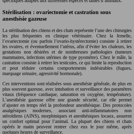
spécifiques adaptés aux différentes espèces et tailles d’animaux.
Stérilisation : ovariectomie et castration sous
anesthésie gazeuse
La stérilisation des chiens et des chats représente l’une des chirurgies
les plus fréquentes en clinique vétérinaire. Chez la femelle,
l’ovariectomie (ou parfois l’ovario-hystérectomie) consiste à retirer
les ovaires, et éventuellement l’utérus, afin d’éviter les chaleurs, les
gestations non désirées et de nombreuses pathologies (tumeurs
mammaires, infections utérines de type pyomètre). Chez le mâle, la
castration consiste à retirer les testicules, ce qui limite la reproduction
et peut réduire certains comportements indésirables (fugues,
marquage urinaire, agressivité hormonale).
Ces interventions sont réalisées sous anesthésie générale, de plus en
plus souvent gazeuse, avec intubation et surveillance des paramètres
vitaux (fréquence cardiaque, saturation en oxygène, température).
L’anesthésie gazeuse offre une grande sécurité, car elle permet
d’ajuster en temps réel la profondeur anesthésique. Des protocoles
analgésiques modernes, associant anti-inflammatoires non
stéroïdiens (AINS), morphiniques et anesthésiques locaux, assurent
un confort optimal pour l’animal. La plupart des chiens et chats
opérés le matin peuvent rentrer chez eux le jour même, après
quelques heures de surveillance.