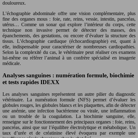
douloureux.
L’échographie abdominale offre une vision complémentaire, plus
fine des organes mous : foie, rate, reins, vessie, intestin, pancréas,
utérus… Comme un sonar qui explore l’intérieur du corps, cette
technique non invasive permet de détecter des masses, des
épanchements, des gestations, ou encore d’évaluer la structure des
tissus. L’échographie cardiaque (échocardiographie) est, quant à
elle, indispensable pour caractériser de nombreuses cardiopathies.
Selon la complexité du cas, le vétérinaire peut réaliser ces examens
lui-même ou référer l’animal à un confrère spécialisé en imagerie
médicale.
Analyses sanguines : numération formule, biochimie
et tests rapides IDEXX
Les analyses sanguines représentent un autre pilier du diagnostic
vétérinaire. La numération formule (NFS) permet d’évaluer les
globules rouges, les globules blancs et les plaquettes, afin de détecter
une anémie, une infection bactérienne ou virale, une inflammation
ou un trouble de la coagulation. La biochimie sanguine, elle,
renseigne sur le fonctionnement des principaux organes : foie, reins,
pancréas, ainsi que sur l’équilibre électrolytique et métabolique. Un
taux d’urée et de créatinine élevé évoquera par exemple une