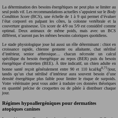
La détermination des besoins énergétiques ne peut plus se limiter au
seul poids vif. Les recommandations actuelles s’appuient sur le
Body
Condition Score
(BCS), une échelle de 1 à 9 qui permet d’évaluer
l’état corporel en palpant les côtes, la colonne vertébrale et la
couverture graisseuse. Un score de 4/9 ou 5/9 est considéré comme
optimal. Deux animaux de même poids, mais avec un BCS
différent, n’auront pas les mêmes besoins caloriques quotidiens.
Le stade physiologique joue lui aussi un rôle déterminant : chiot en
croissance rapide, chienne gestante ou allaitante, chat stérilisé
d’intérieur, senior arthrosique… chacun nécessite un calcul
spécifique du besoin énergétique au repos (BER) puis du besoin
énergétique d’entretien (BEE). À titre indicatif, un chien adulte en
0,75
bonne santé reçoit généralement entre 90 et 110 kcal/kg
/jour,
tandis qu’un chat stérilisé d’intérieur aura souvent besoin d’une
densité énergétique plus faible pour limiter le risque de surpoids.
Votre vétérinaire peut vous aider à traduire ces données théoriques
en quantité précise de croquettes ou de pâtée à distribuer chaque
jour.
Régimes hypoallergéniques pour dermatites
atopiques canines