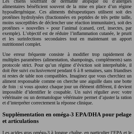
Les chiens souffrant de dermatite atopique ou d’allergies
alimentaires bénéficient souvent de la mise en place d’un régime
hypoallergénique. Ces aliments thérapeutiques utilisent soit des
protéines hydrolysées (fractionnées en peptides de très petite taille,
moins susceptibles de déclencher une réaction immunitaire), soit des
protéines « nouvelles » pour l’animal (canard, cerf, insectes, par
exemple). L’objectif est de réduire l’inflammation cutanée, le prurit
et les surinfections secondaires tout en maintenant un apport
nutritionnel complet.
Une erreur fréquente consiste à modifier trop rapidement de
multiples paramètres (alimentation, shampoings, compléments) sans
protocole strict. Pour qu’un régime d’éviction soit interprétable, il
doit être suivi
exclusivement
pendant 6 à 8 semaines, sans friandises
ni restes de table non compatibles. Imaginez que vous cherchiez un
aliment responsable comme on cherche une aiguille dans une botte
de foin : si vous ajoutez chaque jour un élément différent, il devient
impossible d’identifier le coupable. Un suivi régulier avec votre
vétérinaire ou un dermatologue vétérinaire permet d’ajuster la ration
et d’interpréter correctement la réponse clinique.
Supplémentation en oméga-3 EPA/DHA pour pelage
et articulations
Les acides gras oméga-3 à longue chaîne, en particulier l’EPA et le