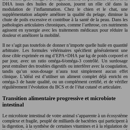
DHA issus des huiles de poisson, jouent un rôle clé dans la
modulation de l’inflammation. Chez le chien et le chat, une
supplémentation adaptée améliore la qualité du pelage, diminue la
chute de poils excessive et contribue à la santé de la peau. Dans les
pathologies articulaires chroniques, comme l’arthrose, ces nutriments
agissent en synergie avec les traitements médicaux pour réduire la
douleur et améliorer la mobilité.
Il ne s’agit pas toutefois de donner n’importe quelle huile en quantité
arbitraire. Les formules vétérinaires spécifient généralement une
dose cible exprimée en mg d’EPA+DHA par kg de poids corporel et
par jour, avec un ratio oméga-6/oméga-3 contrôlé. Un surdosage
peut entraîner des troubles digestifs ou interférer avec la coagulation,
tandis qu’un sous-dosage n’aura tout simplement aucun effet
clinique. L’idéal est d’utiliser un aliment complet déjà enrichi en
oméga-3 de haute qualité, ou un complément certifié, et de vérifier
régulièrement l’évolution du BCS et de l’état cutané et articulaire.
Transition alimentaire progressive et microbiote
intestinal
Le microbiote intestinal de votre animal s’apparente à un écosystème
complexe et fragile, peuplé de milliards de bactéries qui participent à
la digestion, à la synthèse de certaines vitamines et à la régulation de