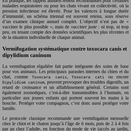
En pratique, les rappels annuels restent recommandés pour certaines
maladies respiratoires ou pour les chats vivant en collectivité, où la
pression infectieuse est élevée. Pour les valences à longue durée
d’immunité, un schéma triennal est souvent retenu, sous réserve
d’un examen clinique annuel complet. L’objectif n’est pas de «
vacciner le plus possible », mais de
vacciner juste
: ni trop, ni trop
peu, en tenant compte des données scientifiques les plus récentes et
de la situation individuelle de chaque animal.
Vermifugation systématique contre toxocara canis et
dipylidium caninum
La vermifugation régulière fait partie intégrante des soins de base
pour vos animaux. Les principaux parasites internes du chien et du
chat, comme
,
ou encore
Toxocara canis
Toxocara cati
, peuvent provoquer des troubles digestifs, un
Dipylidium caninum
retard de croissance et un affaiblissement général. Certains sont
également zoonotiques, c’est-à-dire transmissibles à l’humain, en
particulier aux jeunes enfants qui portent souvent les mains à la
bouche. Protéger votre compagnon, c’est donc aussi protéger votre
famille.
Le protocole classique recommande une vermifugation mensuelle
chez le chiot et le chaton jusqu’à l’âge de 6 mois, puis de 2 à 4 fois
par an chez l’adulte, en fonction du mode de vie (accès au jardin,