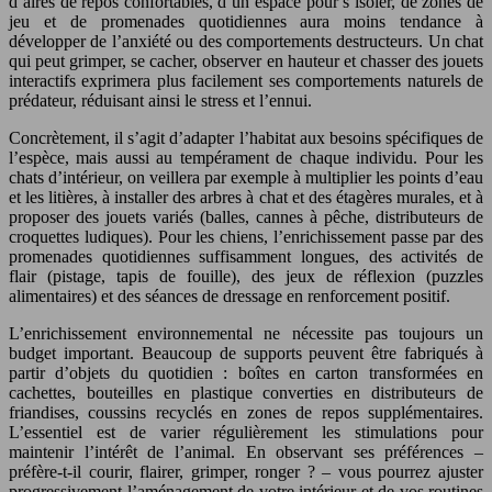
d’aires de repos confortables, d’un espace pour s’isoler, de zones de
jeu et de promenades quotidiennes aura moins tendance à
développer de l’anxiété ou des comportements destructeurs. Un chat
qui peut grimper, se cacher, observer en hauteur et chasser des jouets
interactifs exprimera plus facilement ses comportements naturels de
prédateur, réduisant ainsi le stress et l’ennui.
Concrètement, il s’agit d’adapter l’habitat aux besoins spécifiques de
l’espèce, mais aussi au tempérament de chaque individu. Pour les
chats d’intérieur, on veillera par exemple à multiplier les points d’eau
et les litières, à installer des arbres à chat et des étagères murales, et à
proposer des jouets variés (balles, cannes à pêche, distributeurs de
croquettes ludiques). Pour les chiens, l’enrichissement passe par des
promenades quotidiennes suffisamment longues, des activités de
flair (pistage, tapis de fouille), des jeux de réflexion (puzzles
alimentaires) et des séances de dressage en renforcement positif.
L’enrichissement environnemental ne nécessite pas toujours un
budget important. Beaucoup de supports peuvent être fabriqués à
partir d’objets du quotidien : boîtes en carton transformées en
cachettes, bouteilles en plastique converties en distributeurs de
friandises, coussins recyclés en zones de repos supplémentaires.
L’essentiel est de varier régulièrement les stimulations pour
maintenir l’intérêt de l’animal. En observant ses préférences –
préfère-t-il courir, flairer, grimper, ronger ? – vous pourrez ajuster
progressivement l’aménagement de votre intérieur et de vos routines