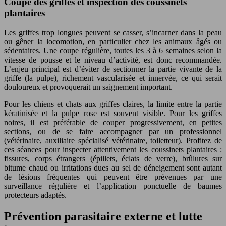
Coupe des griffes et inspection des coussinets
plantaires
Les griffes trop longues peuvent se casser, s’incarner dans la peau
ou gêner la locomotion, en particulier chez les animaux âgés ou
sédentaires. Une coupe régulière, toutes les 3 à 6 semaines selon la
vitesse de pousse et le niveau d’activité, est donc recommandée.
L’enjeu principal est d’éviter de sectionner la partie vivante de la
griffe (la pulpe), richement vascularisée et innervée, ce qui serait
douloureux et provoquerait un saignement important.
Pour les chiens et chats aux griffes claires, la limite entre la partie
kératinisée et la pulpe rose est souvent visible. Pour les griffes
noires, il est préférable de couper progressivement, en petites
sections, ou de se faire accompagner par un professionnel
(vétérinaire, auxiliaire spécialisé vétérinaire, toiletteur). Profitez de
ces séances pour inspecter attentivement les coussinets plantaires :
fissures, corps étrangers (épillets, éclats de verre), brûlures sur
bitume chaud ou irritations dues au sel de déneigement sont autant
de lésions fréquentes qui peuvent être prévenues par une
surveillance régulière et l’application ponctuelle de baumes
protecteurs adaptés.
Prévention parasitaire externe et lutte