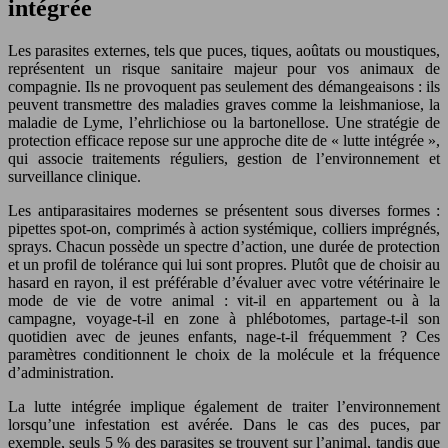
intégrée
Les parasites externes, tels que puces, tiques, aoûtats ou moustiques,
représentent un risque sanitaire majeur pour vos animaux de
compagnie. Ils ne provoquent pas seulement des démangeaisons : ils
peuvent transmettre des maladies graves comme la leishmaniose, la
maladie de Lyme, l’ehrlichiose ou la bartonellose. Une stratégie de
protection efficace repose sur une approche dite de « lutte intégrée »,
qui associe traitements réguliers, gestion de l’environnement et
surveillance clinique.
Les antiparasitaires modernes se présentent sous diverses formes :
pipettes spot-on, comprimés à action systémique, colliers imprégnés,
sprays. Chacun possède un spectre d’action, une durée de protection
et un profil de tolérance qui lui sont propres. Plutôt que de choisir au
hasard en rayon, il est préférable d’évaluer avec votre vétérinaire le
mode de vie de votre animal : vit-il en appartement ou à la
campagne, voyage-t-il en zone à phlébotomes, partage-t-il son
quotidien avec de jeunes enfants, nage-t-il fréquemment ? Ces
paramètres conditionnent le choix de la molécule et la fréquence
d’administration.
La lutte intégrée implique également de traiter l’environnement
lorsqu’une infestation est avérée. Dans le cas des puces, par
exemple, seuls 5 % des parasites se trouvent sur l’animal, tandis que