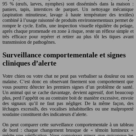
95 % (œufs, larves, nymphes) sont disséminés dans la maison :
paniers, tapis, interstices de parquet. Un nettoyage mécanique
(aspiration minutieuse, lavage à haute température des textiles)
combiné à l’usage raisonné de produits environnementaux permet de
rompre le cycle. Enfin, une inspection visuelle régulière du pelage,
après chaque promenade en zone à risque, reste un réflexe simple et
très efficace pour repérer et retirer au plus tôt les tiques avant
transmission de pathogènes.
Surveillance comportementale et signes
cliniques d’alerte
Votre chien ou votre chat ne peut pas verbaliser sa douleur ou son
malaise. C’est donc en observant finement son comportement que
vous pourrez détecter les premiers signes d’un problème de santé.
Un animal qui se cache davantage, devient agressif, dort beaucoup
plus, perd l’appétit ou au contraire boit de manière excessive, envoie
des signaux qu’il ne faut pas négliger. De la même façon, des
léchages excessifs, des vocalises inhabituelles ou une malpropreté
soudaine constituent des indicateurs d’alerte.
On peut comparer cette surveillance comportementale à un tableau
de bord : chaque changement brusque de « témoin lumineux »
mérite une vérification. Vous connaissez mieux que quiconque les