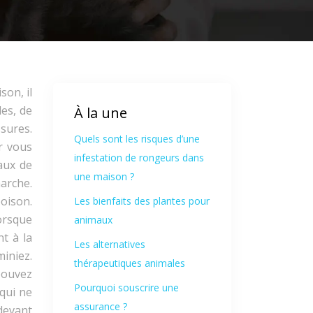
son, il
les, de
À la une
sures.
Quels sont les risques d’une
r vous
infestation de rongeurs dans
maux de
une maison ?
arche.
oison.
Les bienfaits des plantes pour
orsque
animaux
nt à la
Les alternatives
miniez.
thérapeutiques animales
pouvez
Pourquoi souscrire une
qui ne
assurance ?
devant