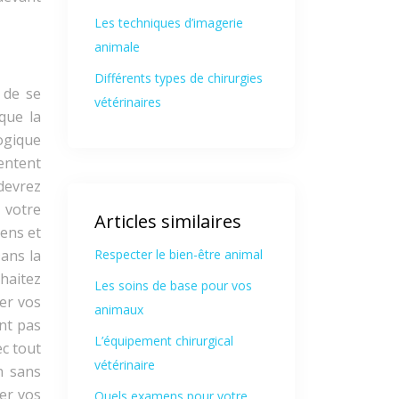
Les techniques d’imagerie
animale
Différents types de chirurgies
 de se
vétérinaires
que la
ogique
entent
 devrez
 votre
Articles similaires
iens et
ans la
Respecter le bien-être animal
uhaitez
Les soins de base pour vos
ser vos
animaux
nt pas
L’équipement chirurgical
c tout
vétérinaire
n sans
ner vos
Quels examens pour votre