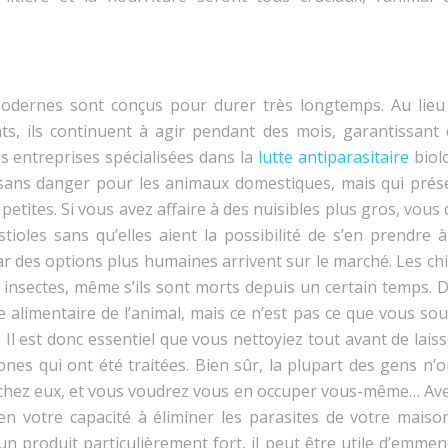
.
 modernes sont conçus pour durer très longtemps. Au lieu
ts, ils continuent à agir pendant des mois, garantissant 
s entreprises spécialisées dans la
lutte antiparasitaire
biol
sans danger pour les animaux domestiques, mais qui prés
etites. Si vous avez affaire à des nuisibles plus gros, vous
tioles sans qu’elles aient la possibilité de s’en prendre à
 car des options plus humaines arrivent sur le marché. Les ch
 insectes, même s’ils sont morts depuis un certain temps. D
e alimentaire de l’animal, mais ce n’est pas ce que vous so
Il est donc essentiel que vous nettoyiez tout avant de lais
es qui ont été traitées. Bien sûr, la plupart des gens n’o
ts chez eux, et vous voudrez vous en occuper vous-même… Ave
 en votre capacité à éliminer les parasites de votre maiso
un produit particulièrement fort, il peut être utile d’emme