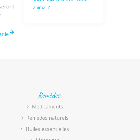
seront
animal ?
r.
gnie
Remèdes
Médicaments
Remèdes naturels
Huiles essentielles