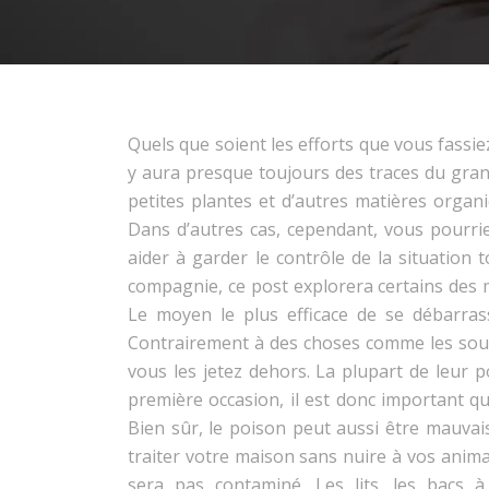
Quels que soient les efforts que vous fassie
y aura presque toujours des traces du grand a
petites plantes et d’autres matières organ
Dans d’autres cas, cependant, vous pourri
aider à garder le contrôle de la situation 
compagnie, ce post explorera certains des 
Le moyen le plus efficace de se débarrass
Contrairement à des choses comme les souri
vous les jetez dehors. La plupart de leur p
première occasion, il est donc important que
Bien sûr, le poison peut aussi être mauva
traiter votre maison sans nuire à vos anim
sera pas contaminé. Les lits, les bacs à 