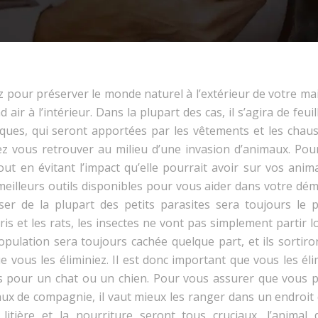
z pour préserver le monde naturel à l’extérieur de votre mai
ir à l’intérieur. Dans la plupart des cas, il s’agira de feuil
iques, qui seront apportées par les vêtements et les chaus
ez vous retrouver au milieu d’une invasion d’animaux. Pou
tout en évitant l’impact qu’elle pourrait avoir sur vos ani
meilleurs outils disponibles pour vous aider dans votre dém
er de la plupart des petits parasites sera toujours le p
s et les rats, les insectes ne vont pas simplement partir l
opulation sera toujours cachée quelque part, et ils sortiro
 vous les éliminiez. Il est donc important que vous les éli
is pour un chat ou un chien. Pour vous assurer que vous 
aux de compagnie, il vaut mieux les ranger dans un endroit 
litière et la nourriture seront tous cruciaux, l’animal 