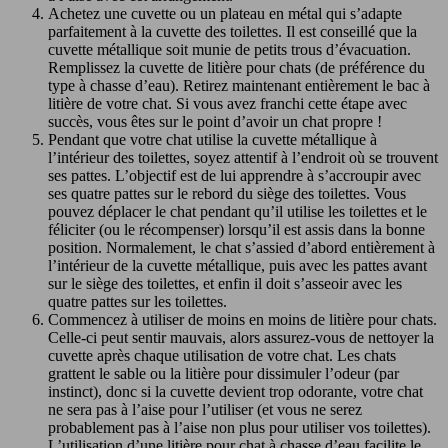
Achetez une cuvette ou un plateau en métal qui s’adapte
parfaitement à la cuvette des toilettes. Il est conseillé que la
cuvette métallique soit munie de petits trous d’évacuation.
Remplissez la cuvette de litière pour chats (de préférence du
type à chasse d’eau). Retirez maintenant entièrement le bac à
litière de votre chat. Si vous avez franchi cette étape avec
succès, vous êtes sur le point d’avoir un chat propre !
Pendant que votre chat utilise la cuvette métallique à
l’intérieur des toilettes, soyez attentif à l’endroit où se trouvent
ses pattes. L’objectif est de lui apprendre à s’accroupir avec
ses quatre pattes sur le rebord du siège des toilettes. Vous
pouvez déplacer le chat pendant qu’il utilise les toilettes et le
féliciter (ou le récompenser) lorsqu’il est assis dans la bonne
position. Normalement, le chat s’assied d’abord entièrement à
l’intérieur de la cuvette métallique, puis avec les pattes avant
sur le siège des toilettes, et enfin il doit s’asseoir avec les
quatre pattes sur les toilettes.
Commencez à utiliser de moins en moins de litière pour chats.
Celle-ci peut sentir mauvais, alors assurez-vous de nettoyer la
cuvette après chaque utilisation de votre chat. Les chats
grattent le sable ou la litière pour dissimuler l’odeur (par
instinct), donc si la cuvette devient trop odorante, votre chat
ne sera pas à l’aise pour l’utiliser (et vous ne serez
probablement pas à l’aise non plus pour utiliser vos toilettes).
L’utilisation d’une litière pour chat à chasse d’eau facilite le