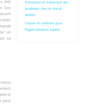
, tels
Prévention et traitement des
t. Son
tendinites chez le cheval
bèrent
athlète
priétés
Causes et solutions pour
mmandé
l’hypersalivation équine
lter un
ais sa
rceaux
lement
lité et
e peut