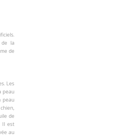
ciels.
 de la
mme de
es. Les
a peau
a peau
chien,
uile de
Il est
vée au