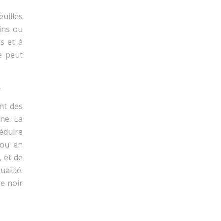
euilles
ins ou
s et à
le peut
nt des
ne. La
réduire
 ou en
, et de
ualité.
re noir