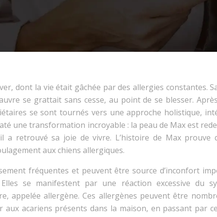
r, dont la vie était gâchée par des allergies constantes. 
pauvre se grattait sans cesse, au point de se blesser. Aprè
étaires se sont tournés vers une approche holistique, int
staté une transformation incroyable : la peau de Max est re
l a retrouvé sa joie de vivre. L’histoire de Max prouve 
oulagement aux chiens allergiques.
usement fréquentes et peuvent être source d’inconfort imp
lles se manifestent par une réaction excessive du s
re, appelée allergène. Ces allergènes peuvent être nombr
air aux acariens présents dans la maison, en passant par c