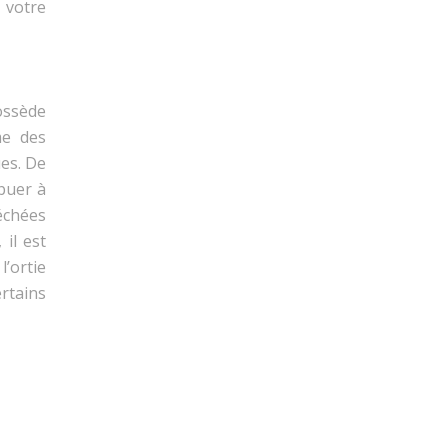
i votre
ossède
me des
ues. De
ibuer à
séchées
il est
l’ortie
rtains