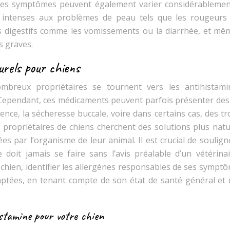
 Les symptômes peuvent également varier considérablemen
s intenses aux problèmes de peau tels que les rougeurs 
s digestifs comme les vomissements ou la diarrhée, et mê
s graves.
urels pour chiens
mbreux propriétaires se tournent vers les antihistami
s. Cependant, ces médicaments peuvent parfois présenter des
ence, la sécheresse buccale, voire dans certains cas, des t
e propriétaires de chiens cherchent des solutions plus natu
s par l’organisme de leur animal. Il est crucial de soulign
ne doit jamais se faire sans l’avis préalable d’un vétérina
 chien, identifier les allergènes responsables de ses sympt
daptées, en tenant compte de son état de santé général et 
histamine pour votre chien