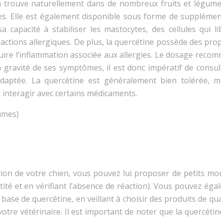
n trouve naturellement dans de nombreux fruits et légumes
s. Elle est également disponible sous forme de supplémen
a capacité à stabiliser les mastocytes, des cellules qui li
actions allergiques. De plus, la quercétine possède des pro
duire l’inflammation associée aux allergies. Le dosage reco
a gravité de ses symptômes, il est donc impératif de consu
daptée. La quercétine est généralement bien tolérée, m
ut interagir avec certains médicaments.
umes)
ation de votre chien, vous pouvez lui proposer de petits mo
ité et en vérifiant l’absence de réaction). Vous pouvez éga
se de quercétine, en veillant à choisir des produits de qua
tre vétérinaire. Il est important de noter que la quercétin