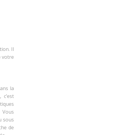
ion. Il
e votre
dans la
 c’est
tiques
. Vous
ou sous
che de