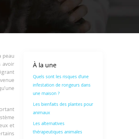
Sa peau
s avoir
À la une
égrant
Quels sont les risques d’une
devenue
infestation de rongeurs dans
qu’une
une maison ?
Les bienfaits des plantes pour
ortant
animaux
ystème
Les alternatives
eux et
thérapeutiques animales
ertains