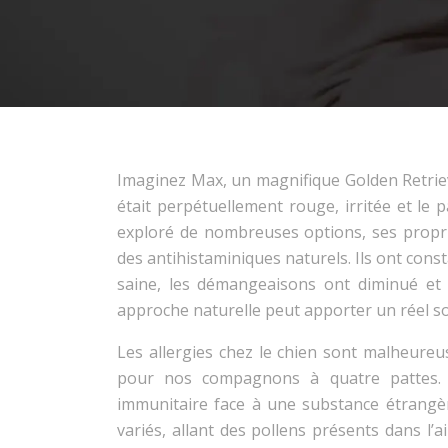
Imaginez Max, un magnifique Golden Retrieve
était perpétuellement rouge, irritée et le 
exploré de nombreuses options, ses propri
des antihistaminiques naturels. Ils ont con
saine, les démangeaisons ont diminué et i
approche naturelle peut apporter un réel s
Les allergies chez le chien sont malheure
pour nos compagnons à quatre pattes. E
immunitaire face à une substance étrangè
variés, allant des pollens présents dans l’