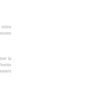
 votre
esoins
ser la
’excès
lement