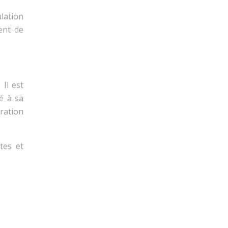
lation
ent de
Il est
é à sa
ration
tes et