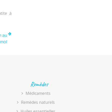
tite à
n au
amol
Remèdes
Médicaments
Remèdes naturels
Huiles essentielles