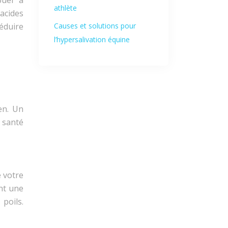
buer à
athlète
acides
éduire
Causes et solutions pour
l’hypersalivation équine
en. Un
 santé
 votre
ent une
 poils.