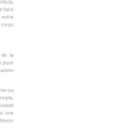
ndula,
z faire
e votre
e corps
 de la
s pour
tances
tree ou
xemple,
possède
ans une
obtenir