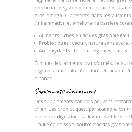
régime alimentaire riche en acides gras 
renforcer le système immunitaire et à amél
gras oméga-3, présents dans les aliments
l’inflammation et améliorer la barrière cutan
Aliments riches en acides gras oméga-3 
Probiotiques :
yaourt nature sans sucre, 
Antioxydants :
fruits et légumes frais, vi
Éliminez les aliments transformés, le sucr
régime alimentaire équilibré et adapté à
cutanée.
Suppléments alimentaires
Des suppléments naturels peuvent renforcer
chien. Les probiotiques, par exemple, contrib
meilleure digestion. La levure de bière, ri
L’huile de poisson, source d’acides gras omég