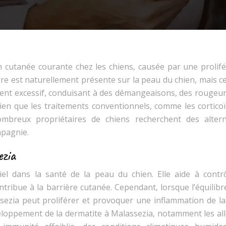
n cutanée courante chez les chiens, causée par une prolifé
ure est naturellement présente sur la peau du chien, mais c
ent excessif, conduisant à des démangeaisons, des rougeur
ien que les traitements conventionnels, comme les corticoï
nombreux propriétaires de chiens recherchent des altern
mpagnie.
ezia
el dans la santé de la peau du chien. Elle aide à contrô
tribue à la barrière cutanée. Cependant, lorsque l’équilibr
ssezia peut proliférer et provoquer une inflammation de la
veloppement de la dermatite à Malassezia, notamment les all