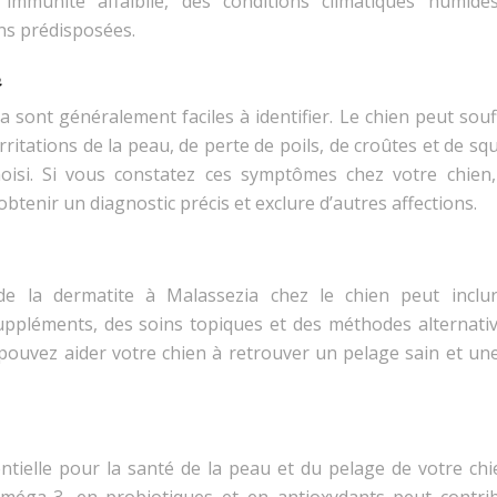
immunité affaiblie, des conditions climatiques humide
ns prédisposées.
a
sont généralement faciles à identifier. Le chien peut souf
ritations de la peau, de perte de poils, de croûtes et de s
isi. Si vous constatez ces symptômes chez votre chien, 
btenir un diagnostic précis et exclure d’autres affections.
de la dermatite à Malassezia chez le chien peut inclu
uppléments, des soins topiques et des méthodes alternativ
 pouvez aider votre chien à retrouver un pelage sain et un
ntielle pour la santé de la peau et du pelage de votre chi