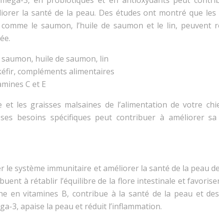
oméga-3, en probiotiques et en antioxydants peut contri
iorer la santé de la peau. Des études ont montré que les 
 comme le saumon, l’huile de saumon et le lin, peuvent r
ée.
:
saumon, huile de saumon, lin
kéfir, compléments alimentaires
tamines C et E
e et les graisses malsaines de l’alimentation de votre chi
 ses besoins spécifiques peut contribuer à améliorer sa
 le système immunitaire et améliorer la santé de la peau de
uent à rétablir l’équilibre de la flore intestinale et favoris
che en vitamines B, contribue à la santé de la peau et des
a-3, apaise la peau et réduit l’inflammation.