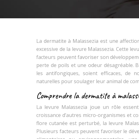
La dermatite à Malassezia est une affectio
excessive de la levure Malassezia. Cette lev
facteurs peuvent favoriser son développem
perte de poils et une odeur désagréable. B
les antifongiques, soient efficaces, de 
naturelles pour soulager leur animal de co
Comprendre la dermatite à malass
La levure Malassezia joue un rôle essenti
croissance d’autres micro-organismes et con
flore cutanée est perturbé, la levure Mala
Plusieurs facteurs peuvent favoriser le dé