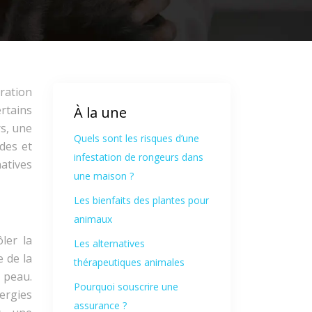
ration
ertains
À la une
s, une
Quels sont les risques d’une
des et
infestation de rongeurs dans
atives
une maison ?
Les bienfaits des plantes pour
animaux
ler la
Les alternatives
e de la
thérapeutiques animales
 peau.
Pourquoi souscrire une
ergies
assurance ?