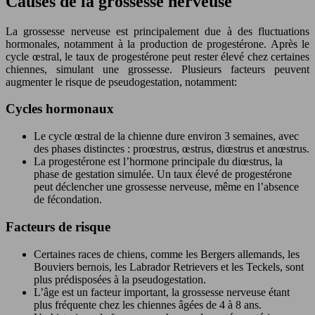
Causes de la grossesse nerveuse
La grossesse nerveuse est principalement due à des fluctuations
hormonales, notamment à la production de progestérone. Après le
cycle œstral, le taux de progestérone peut rester élevé chez certaines
chiennes, simulant une grossesse. Plusieurs facteurs peuvent
augmenter le risque de pseudogestation, notamment:
Cycles hormonaux
Le cycle œstral de la chienne dure environ 3 semaines, avec
des phases distinctes : proœstrus, œstrus, diœstrus et anœstrus.
La progestérone est l’hormone principale du diœstrus, la
phase de gestation simulée. Un taux élevé de progestérone
peut déclencher une grossesse nerveuse, même en l’absence
de fécondation.
Facteurs de risque
Certaines races de chiens, comme les Bergers allemands, les
Bouviers bernois, les Labrador Retrievers et les Teckels, sont
plus prédisposées à la pseudogestation.
L’âge est un facteur important, la grossesse nerveuse étant
plus fréquente chez les chiennes âgées de 4 à 8 ans.