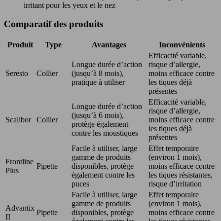
irritant pour les yeux et le nez
Comparatif des produits
Produit
Type
Avantages
Inconvénients
Efficacité variable,
Longue durée d’action
risque d’allergie,
Seresto
Collier
(jusqu’à 8 mois),
moins efficace contre
pratique à utiliser
les tiques déjà
présentes
Efficacité variable,
Longue durée d’action
risque d’allergie,
(jusqu’à 6 mois),
Scalibor
Collier
moins efficace contre
protège également
les tiques déjà
contre les moustiques
présentes
Facile à utiliser, large
Effet temporaire
gamme de produits
(environ 1 mois),
Frontline
Pipette
disponibles, protège
moins efficace contre
Plus
également contre les
les tiques résistantes,
puces
risque d’irritation
Facile à utiliser, large
Effet temporaire
gamme de produits
(environ 1 mois),
Advantix
Pipette
disponibles, protège
moins efficace contre
II