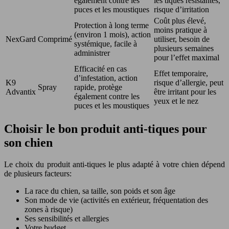
également contre les
les tiques résistantes,
puces et les moustiques
risque d’irritation
Coût plus élevé,
Protection à long terme
moins pratique à
(environ 1 mois), action
NexGard
Comprimé
utiliser, besoin de
systémique, facile à
plusieurs semaines
administrer
pour l’effet maximal
Efficacité en cas
Effet temporaire,
d’infestation, action
K9
risque d’allergie, peut
Spray
rapide, protège
Advantix
être irritant pour les
également contre les
yeux et le nez
puces et les moustiques
Choisir le bon produit anti-tiques pour
son chien
Le choix du produit anti-tiques le plus adapté à votre chien dépend
de plusieurs facteurs:
La race du chien, sa taille, son poids et son âge
Son mode de vie (activités en extérieur, fréquentation des
zones à risque)
Ses sensibilités et allergies
Votre budget