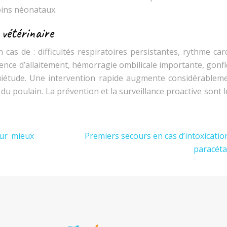
oins néonataux.
 vétérinaire
cas de : difficultés respiratoires persistantes, rythme car
ence d’allaitement, hémorragie ombilicale importante, gonf
quiétude. Une intervention rapide augmente considérableme
 poulain. La prévention et la surveillance proactive sont l
our mieux
Premiers secours en cas d’intoxicatio
paracét