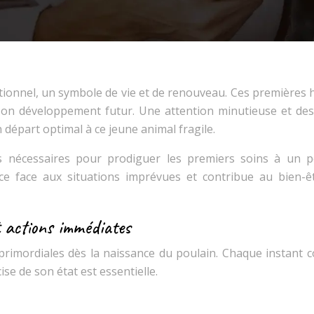
tionnel, un symbole de vie et de renouveau. Ces premières 
 son développement futur. Une attention minutieuse et des
départ optimal à ce jeune animal fragile.
s nécessaires pour prodiguer les premiers soins à un p
ace face aux situations imprévues et contribue au bien-ê
t actions immédiates
t primordiales dès la naissance du poulain. Chaque instant 
se de son état est essentielle.