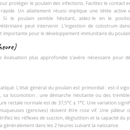
r protéger le poulain des infections. Facilitez le contact e
rapide. Un allaitement réussi implique une tétée active 
 Si le poulain semble hésitant, aidez-le en le positi
vétérinaire peut intervenir. L’ingestion de colostrum dans
nt importante pour le développement immunitaire du poulai
heure)
e évaluation plus approfondie s’avère nécessaire pour dé
iqué. L’état général du poulain est primordial : est-il vig
e, sa locomotion ; une démarche hésitante ou des trembl
e rectale normale est de 37,5°C ± 1°C. Une variation signif
 muqueuses (gencives) doivent être rose vif. Une pâleur 
ifiez les réflexes de succion, déglutition et la capacité du 
ra généralement dans les 2 heures suivant la naissance.