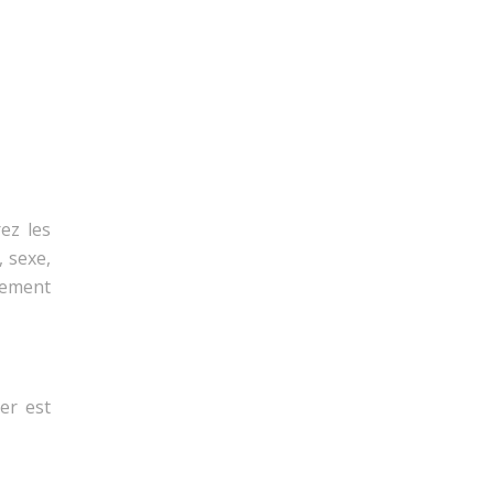
ez les
, sexe,
pement
er est