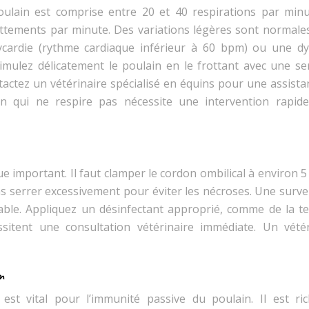
oulain est comprise entre 20 et 40 respirations par minu
attements par minute. Des variations légères sont normales
ycardie (rythme cardiaque inférieur à 60 bpm) ou une d
imulez délicatement le poulain en le frottant avec une ser
ntactez un vétérinaire spécialisé en équins pour une assist
in qui ne respire pas nécessite une intervention rapid
e important. Il faut clamper le cordon ombilical à environ 
ns serrer excessivement pour éviter les nécroses. Une surve
ble. Appliquez un désinfectant approprié, comme de la te
itent une consultation vétérinaire immédiate. Un vétér
m
 est vital pour l’immunité passive du poulain. Il est ri