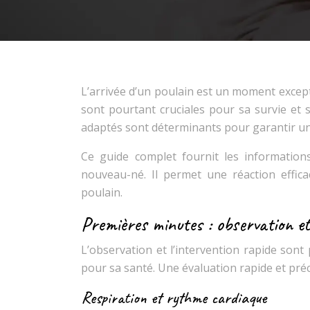
L’arrivée d’un poulain est un moment excep
sont pourtant cruciales pour sa survie et
adaptés sont déterminants pour garantir un 
Ce guide complet fournit les information
nouveau-né. Il permet une réaction effic
poulain.
Premières minutes : observation e
L’observation et l’intervention rapide son
pour sa santé. Une évaluation rapide et préci
Respiration et rythme cardiaque