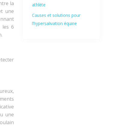
ntre la
athlète
et une
Causes et solutions pour
onnant
l’hypersalivation équine
 les 6
n.
tecter
oureux,
ements
icative
ou une
poulain