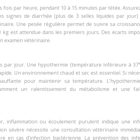
s fois par heure, pendant 10 à 15 minutes par tétée. Assur
s signes de diarrhée (plus de 3 selles liquides par jour)
rinaire. Une pesée régulière permet de suivre sa croissanc
 1 kg est attendue dans les premiers jours. Des écarts impo
un examen vétérinaire.
is par jour. Une hypothermie (température inférieure à 37°
pide. Un environnement chaud et sec est essentiel. Si néce
hauffante pour maintenir sa température. L’hypothermi
tamment un ralentissement du métabolisme et une fai
eur, inflammation ou écoulement purulent indique une infe
tion sévère nécessite une consultation vétérinaire immédia
re en cas d’infection bactérienne. La prévention des infe