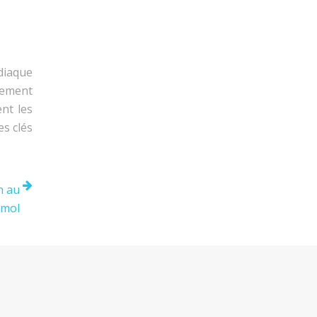
diaque
lement
nt les
es clés
n au
amol