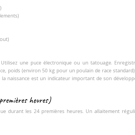
)
lements)
bout)
e. Utilisez une puce électronique ou un tatouage. Enregistr
nce, poids (environ 50 kg pour un poulain de race standard)
 à la naissance est un indicateur important de son dévelop
 premières heures)
nue durant les 24 premières heures. Un allaitement réguli