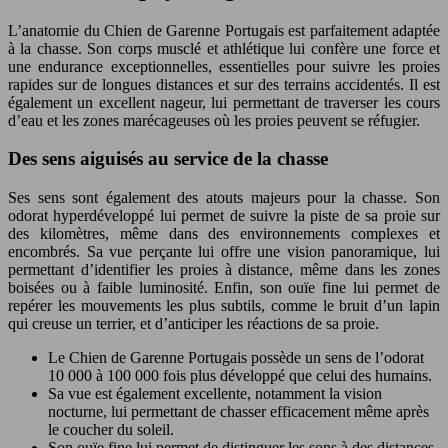
L’anatomie du Chien de Garenne Portugais est parfaitement adaptée
à la chasse. Son corps musclé et athlétique lui confère une force et
une endurance exceptionnelles, essentielles pour suivre les proies
rapides sur de longues distances et sur des terrains accidentés. Il est
également un excellent nageur, lui permettant de traverser les cours
d’eau et les zones marécageuses où les proies peuvent se réfugier.
Des sens aiguisés au service de la chasse
Ses sens sont également des atouts majeurs pour la chasse. Son
odorat hyperdéveloppé lui permet de suivre la piste de sa proie sur
des kilomètres, même dans des environnements complexes et
encombrés. Sa vue perçante lui offre une vision panoramique, lui
permettant d’identifier les proies à distance, même dans les zones
boisées ou à faible luminosité. Enfin, son ouïe fine lui permet de
repérer les mouvements les plus subtils, comme le bruit d’un lapin
qui creuse un terrier, et d’anticiper les réactions de sa proie.
Le Chien de Garenne Portugais possède un sens de l’odorat
10 000 à 100 000 fois plus développé que celui des humains.
Sa vue est également excellente, notamment la vision
nocturne, lui permettant de chasser efficacement même après
le coucher du soleil.
Son ouïe fine lui permet de distinguer les sons à des distances